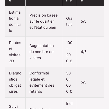
e
mé
e
Estima
Précision basée
tion à
Gra
sur le quartier
5/5
domici
tuit
et l’état du bien
le
Photos
100
Augmentation
et
-
du nombre de
4/5
visites
20
visites
3D
0 €
Diagno
Conformité
30
stics
légale et
0-
5/5
obligat
évitement des
60
oires
retards
0 €
Incl
Suivi