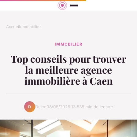
Accueil
›
Immobilier
IMMOBILIER
Top conseils pour trouver
la meilleure agence
immobilière à Caen
Dulce
08/05/2026 13:53
8 min de lecture
D