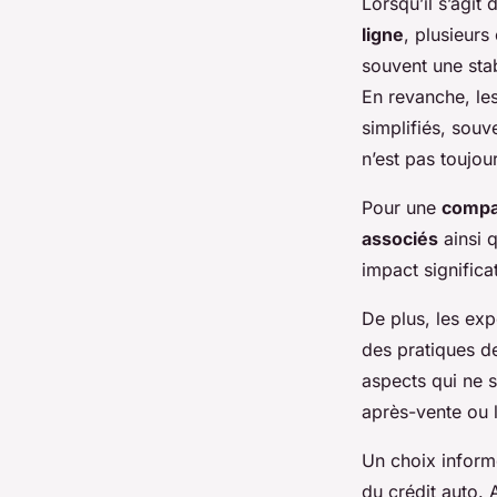
Lorsqu’il s’agit 
ligne
, plusieurs
souvent une stab
En revanche, le
simplifiés, sou
n’est pas toujo
Pour une
compa
associés
ainsi 
impact significa
De plus, les exp
des pratiques d
aspects qui ne s
après-vente ou l
Un choix inform
du crédit auto. 