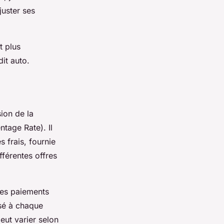
juster ses
t plus
it auto.
ion de la
tage Rate). Il
s frais, fournie
férentes offres
 des paiements
rsé à chaque
eut varier selon