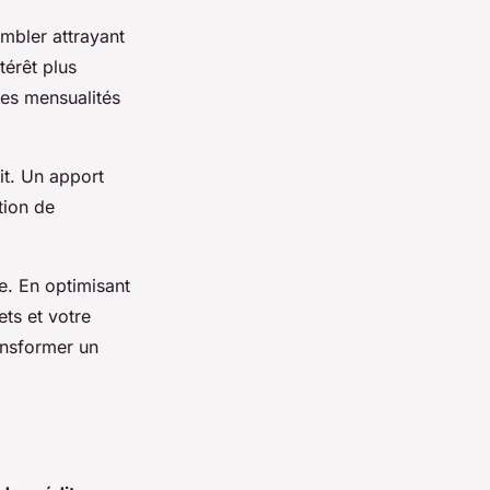
mbler attrayant
térêt plus
 des mensualités
it. Un apport
tion de
re. En optimisant
ts et votre
ansformer un