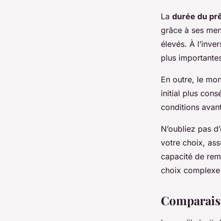
La
durée du pr
grâce à ses mens
élevés. À l’inve
plus importante
En outre, le mon
initial plus con
conditions avan
N’oubliez pas d’
votre choix, as
capacité de rem
choix complexe 
Comparaiso