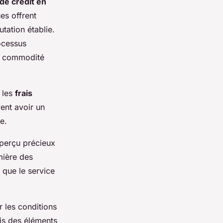
de crédit en
es offrent
utation établie.
ocessus
la commodité
, les
frais
ent avoir un
e.
aperçu précieux
mière des
s que le service
 les conditions
ois des éléments