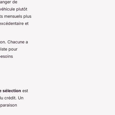
hanger de
véhicule plutôt
ts mensuels plus
excédentaire et
sion. Chacune a
liste pour
besoins
e sélection
est
du crédit. Un
mparaison