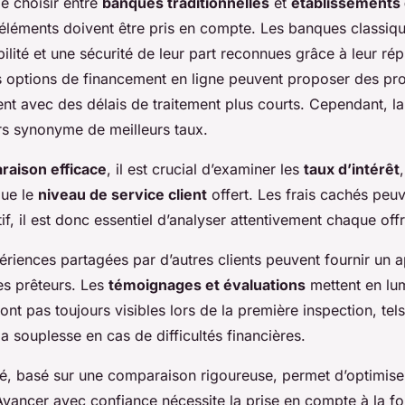
de choisir entre
banques traditionnelles
et
établissements 
 éléments doivent être pris en compte. Les banques classiqu
ilité et une sécurité de leur part reconnues grâce à leur rép
s options de financement en ligne peuvent proposer des pr
vent avec des délais de traitement plus courts. Cependant, 
urs synonyme de meilleurs taux.
raison efficace
, il est crucial d’examiner les
taux d’intérêt
que le
niveau de service client
offert. Les frais cachés peuv
tif, il est donc essentiel d’analyser attentivement chaque offr
ériences partagées par d’autres clients peuvent fournir un 
es prêteurs. Les
témoignages et évaluations
mettent en lu
ont pas toujours visibles lors de la première inspection, tel
a souplesse en cas de difficultés financières.
é, basé sur une comparaison rigoureuse, permet d’optimiser
Avancer avec confiance nécessite la prise en compte à la f