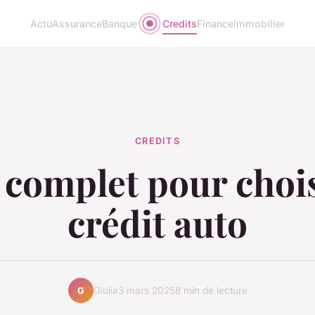
Actu
Assurance
Banque
Credits
Finance
Immobilier
CREDITS
 complet pour chois
crédit auto
Giulia
3 mars 2025
8 min de lecture
G