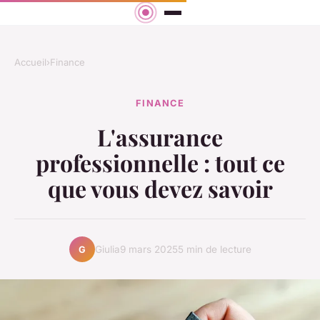
Accueil
›
Finance
FINANCE
L'assurance
professionnelle : tout ce
que vous devez savoir
Giulia
9 mars 2025
5 min de lecture
G